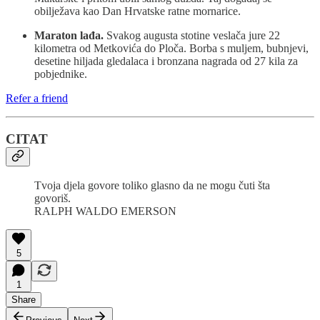
obilježava kao Dan Hrvatske ratne mornarice.
Maraton lađa.
Svakog augusta stotine veslača jure 22
kilometra od Metkovića do Ploča. Borba s muljem, bubnjevi,
desetine hiljada gledalaca i bronzana nagrada od 27 kila za
pobjednike.
Refer a friend
CITAT
Tvoja djela govore toliko glasno da ne mogu čuti šta
govoriš.
RALPH WALDO EMERSON
5
1
Share