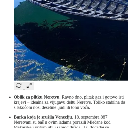
Oblik za plitku Neretvu.
Ravno dno, plitak gaz i gotovo isti
krajevi – idealna za vijugavu deltu Neretve. Toliko stabilna da
s lakoćom nosi desetine ljudi ili tonu voća.
Barka koja je srušila Veneciju.
18. septembra 887.
Neretvani su baš u ovim lađama porazili Mlečane kod
Makarske i pritom ubili samog dužda. Taj događaj se