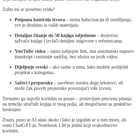
Zašto mi se posebno sviđa?
Potpuna kontrola izvora
– nema halucinacija ili izmišljanja,
sve je direktno iz vaših materijala.
Detaljno čitanje do 50 knjiga odjednom
– doslovno
sažvače knjige i izvlači detaljne odgovore s referencama.
YouTube videa
– samo zalijepite link, alat automatski napravi
transkript i razumije sadržaj, bez obzira na jezik videa.
Dijeljenje sveski
– ako radite u timu, lako možete podijeliti
projekat s kolegama..
Sažeci i preporuke
– savršeno sumira duge tekstove, ali
može čak praviti preporuke povezujući više izvora.
Trenutno ga najviše koristim za posao – postavljam precizna pitanja
na temelju stručnih knjiga iz mog polja, ali mogućnosti su praktično
beskrajne.
Znam, puno je AI alata okolo i lako je izgubiti se u tom moru, ali
osim ChatGPT-ja, Notebook LM je jedini koji svakodnevno
koristim.