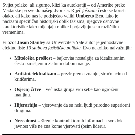
Svijet polako, ali sigurno, klizi ka autokratiji – od Amerike preko
Mađarske pa sve do našeg dvorišta. Riječ
fašizam
često se koristi
olako, ali kako nas je podsjećao veliki
Umberto Eco
, iako je
nacizam specifičan historijski oblik fašizma, njegove osnovne
karakteristike lako mijenjaju oblike i pojavljuju se u različitim
vremenima.
Filozof
Jason Stanley
sa Univerziteta Yale autor je jednostavne i
efektne liste
10 stubova fašističke politike
. Evo nekoliko najvažnijih:
Mitološka prošlost
– bajkovita nostalgija za idealiziranim,
često izmišljenim zlatnim dobom nacije.
Anti-intelektualizam
– prezir prema znanju, stručnjacima i
kritičarima.
Osjećaj žrtve
– većinska grupa vidi sebe kao ugroženu
manjinu.
Hijerarhija
– vjerovanje da su neki ljudi prirodno superiorni
drugima.
Nerealnost
– širenje kontradiktornih informacija sve dok
javnost više ne zna kome vjerovati (osim lideru).