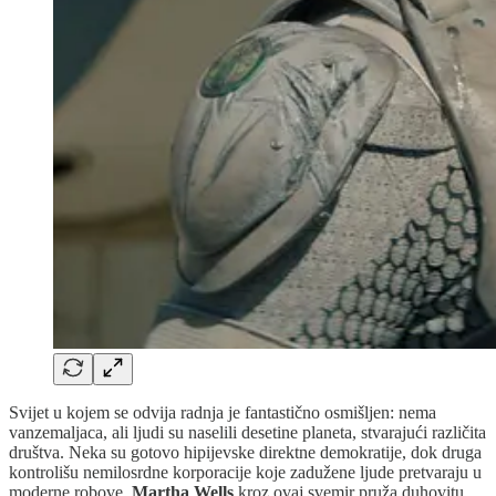
Svijet u kojem se odvija radnja je fantastično osmišljen: nema
vanzemaljaca, ali ljudi su naselili desetine planeta, stvarajući različita
društva. Neka su gotovo hipijevske direktne demokratije, dok druga
kontrolišu nemilosrdne korporacije koje zadužene ljude pretvaraju u
moderne robove.
Martha Wells
kroz ovaj svemir pruža duhovitu,