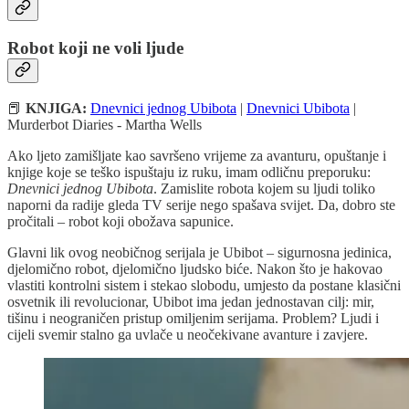
Robot koji ne voli ljude
📕
KNJIGA:
Dnevnici jednog Ubibota
|
Dnevnici Ubibota
|
Murderbot Diaries - Martha Wells
Ako ljeto zamišljate kao savršeno vrijeme za avanturu, opuštanje i
knjige koje se teško ispuštaju iz ruku, imam odličnu preporuku:
Dnevnici jednog Ubibota
. Zamislite robota kojem su ljudi toliko
naporni da radije gleda TV serije nego spašava svijet. Da, dobro ste
pročitali – robot koji obožava sapunice.
Glavni lik ovog neobičnog serijala je Ubibot – sigurnosna jedinica,
djelomično robot, djelomično ljudsko biće. Nakon što je hakovao
vlastiti kontrolni sistem i stekao slobodu, umjesto da postane klasični
osvetnik ili revolucionar, Ubibot ima jedan jednostavan cilj: mir,
tišinu i neograničen pristup omiljenim serijama. Problem? Ljudi i
cijeli svemir stalno ga uvlače u neočekivane avanture i zavjere.