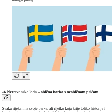
🚣 Neretvanska lađa – obična barka s neobičnom pričom
Svaka rijeka ima svoje barke, ali rijetko koja krije toliko historije i