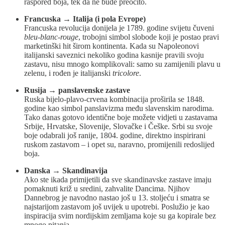
raspored boja, tek da ne bude preočito.
Francuska → Italija (i pola Evrope)
Francuska revolucija donijela je 1789. godine svijetu čuveni
bleu-blanc-rouge
, trobojni simbol slobode koji je postao pravi
marketinški hit širom kontinenta. Kada su Napoleonovi
italijanski saveznici nekoliko godina kasnije pravili svoju
zastavu, nisu mnogo komplikovali: samo su zamijenili plavu u
zelenu, i rođen je italijanski
tricolore
.
Rusija → panslavenske zastave
Ruska bijelo-plavo-crvena kombinacija proširila se 1848.
godine kao simbol panslavizma među slavenskim narodima.
Tako danas gotovo identične boje možete vidjeti u zastavama
Srbije, Hrvatske, Slovenije, Slovačke i Češke. Srbi su svoje
boje odabrali još ranije, 1804. godine, direktno inspirirani
ruskom zastavom – i opet su, naravno, promijenili redoslijed
boja.
Danska → Skandinavija
Ako ste ikada primijetili da sve skandinavske zastave imaju
pomaknuti križ u sredini, zahvalite Dancima. Njihov
Dannebrog je navodno nastao još u 13. stoljeću i smatra se
najstarijom zastavom još uvijek u upotrebi. Poslužio je kao
inspiracija svim nordijskim zemljama koje su ga kopirale bez
mnogo pitanja.