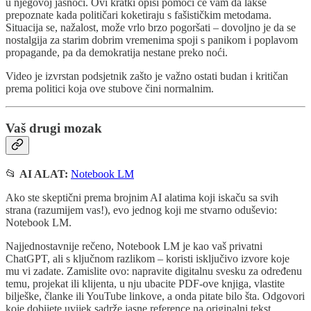
u njegovoj jasnoći. Ovi kratki opisi pomoći će vam da lakše
prepoznate kada političari koketiraju s fašističkim metodama.
Situacija se, nažalost, može vrlo brzo pogoršati – dovoljno je da se
nostalgija za starim dobrim vremenima spoji s panikom i poplavom
propagande, pa da demokratija nestane preko noći.
Video je izvrstan podsjetnik zašto je važno ostati budan i kritičan
prema politici koja ove stubove čini normalnim.
Vaš drugi mozak
📂
AI ALAT:
Notebook LM
Ako ste skeptični prema brojnim AI alatima koji iskaču sa svih
strana (razumijem vas!), evo jednog koji me stvarno oduševio:
Notebook LM.
Najjednostavnije rečeno, Notebook LM je kao vaš privatni
ChatGPT, ali s ključnom razlikom – koristi isključivo izvore koje
mu vi zadate. Zamislite ovo: napravite digitalnu svesku za određenu
temu, projekat ili klijenta, u nju ubacite PDF-ove knjiga, vlastite
bilješke, članke ili YouTube linkove, a onda pitate bilo šta. Odgovori
koje dobijete uvijek sadrže jasne reference na originalni tekst.