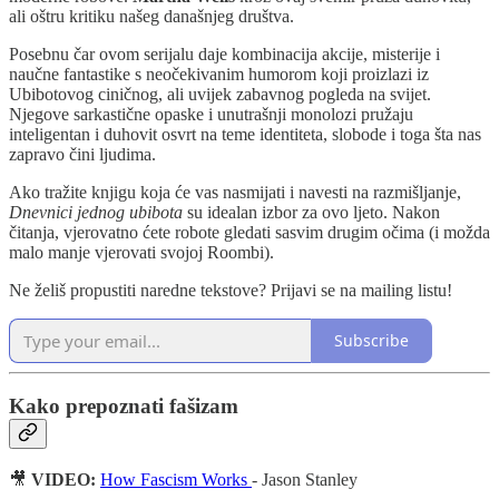
ali oštru kritiku našeg današnjeg društva.
Posebnu čar ovom serijalu daje kombinacija akcije, misterije i
naučne fantastike s neočekivanim humorom koji proizlazi iz
Ubibotovog ciničnog, ali uvijek zabavnog pogleda na svijet.
Njegove sarkastične opaske i unutrašnji monolozi pružaju
inteligentan i duhovit osvrt na teme identiteta, slobode i toga šta nas
zapravo čini ljudima.
Ako tražite knjigu koja će vas nasmijati i navesti na razmišljanje,
Dnevnici jednog ubibota
su idealan izbor za ovo ljeto. Nakon
čitanja, vjerovatno ćete robote gledati sasvim drugim očima (i možda
malo manje vjerovati svojoj Roombi).
Ne želiš propustiti naredne tekstove? Prijavi se na mailing listu!
Subscribe
Kako prepoznati fašizam
🎥
VIDEO:
How Fascism Works
- Jason Stanley