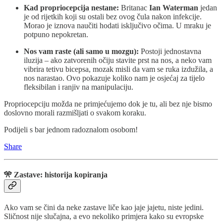
Kad propriocepcija nestane:
Britanac
Ian Waterman
jedan
je od rijetkih koji su ostali bez ovog čula nakon infekcije.
Morao je iznova naučiti hodati isključivo očima. U mraku je
potpuno nepokretan.
Nos vam raste (ali samo u mozgu):
Postoji jednostavna
iluzija – ako zatvorenih očiju stavite prst na nos, a neko vam
vibrira tetivu bicepsa, mozak misli da vam se ruka izdužila, a
nos narastao. Ovo pokazuje koliko nam je osjećaj za tijelo
fleksibilan i ranjiv na manipulaciju.
Propriocepciju možda ne primjećujemo dok je tu, ali bez nje bismo
doslovno morali razmišljati o svakom koraku.
Podijeli s bar jednom radoznalom osobom!
Share
🎌 Zastave: historija kopiranja
Ako vam se čini da neke zastave liče kao jaje jajetu, niste jedini.
Sličnost nije slučajna, a evo nekoliko primjera kako su evropske