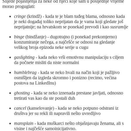
Slijede pojašnjenja za neke od riječi koje sam u posljednje vrijeme
morao proguglati:
cringe
(krindž) - kada te je blam tuđeg blama, odnosno kada
je neki događaj toliko neprijatan da je vama koji gledate još
neprijatnije; na hrvatskom se ponekad prevodi i kao
susramlje
binge
(bindžanje) - dugotrajno (i ponekad prekomjerno)
konzumiranje nečega, a najčešće se odnosi na gledanje
velikog broja epizoda neke serije u cugu
gaslighting
- kada neko vrši emotivnu manipulaciju s ciljem
da počnete misliti da niste normalni
humblebrag
- kada se neko hvali na način koji je pažljivo
osmišljen da izgleda skromno i ponizno (recimo, većina
postova na LinkedInu)
ghosting
- kada se neko iznenada prestane javljati, odnosno
tretirati vas kao da ste postali duh
cancel
(kanselovanje) - kada se neko potpuno odstrani iz
društva jer su rekli ili napravili nešto uvredljivo
mansplain
- kada muškarci nešto objašnjavaju ženama, ali s
visine i najčešće samoinicijativno.