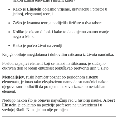
nakon izuma televizije i instant kafe!)
Kako je
Einstein
objasnio vrijeme, gravitaciju i prostor u
jednoj, elegantnoj teoriji
Zašto je kvantna teorija podijelila fizičare u dva tabora
Koliko je okean dubok i kako to da o njemu znamo manje
nego o Marsu
Kako je počeo život na zemlji
Knjiga obiluje anegdotama i duhovitim crticama iz života naučnika.
Fosfor, zapaljivi element koji se nalazi na šibicama, je slučajno
otkriven dok je jedan entuzijast pokušavao pretvoriti urin u zlato.
Mendeljejev
, ruski hemičar poznat po periodnom sistemu
elemenata, je imao tako eksplozivnu narav da su naučnici nakon
njegove smrti odlučili da po njemu nazovu izuzetno nestabilan
element.
Nedugo nakon što je objavio najvažniji rad u historiji nauke,
Albert
Einstein
je aplicirao na pozicije profesora na univerzitetu i u
srednjoj školi. Ni na jednu nije primljen.