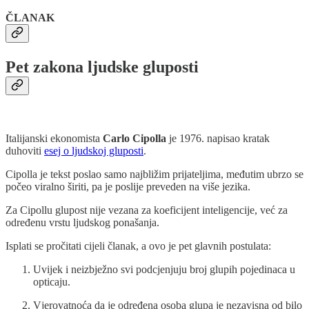
ČLANAK
Pet zakona ljudske gluposti
Italijanski ekonomista
Carlo Cipolla
je 1976. napisao kratak
duhoviti
esej o ljudskoj gluposti
.
Cipolla je tekst poslao samo najbližim prijateljima, međutim ubrzo se
počeo viralno širiti, pa je poslije preveden na više jezika.
Za Cipollu glupost nije vezana za koeficijent inteligencije, već za
određenu vrstu ljudskog ponašanja.
Isplati se pročitati cijeli članak, a ovo je pet glavnih postulata:
Uvijek i neizbježno svi podcjenjuju broj glupih pojedinaca u
opticaju.
Vjerovatnoća da je određena osoba glupa je nezavisna od bilo