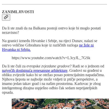
ZANIMLJIVOSTI
Da li ste znali da na Balkanu postoji ostrvo koje bi moglo postati
nezavisno?
Na granici između Hrvatske i Srbije, na rijeci Dunav, nalazi se
ostrvo veličine Gibraltara koje iz različitih razloga
ne žele ni
Hrvatska ni Srbija.
https://www.youtube.com/watch?v=L3cyJL_7GSk
Da li ste čuli za evropske
zvjezdane gradove
? Radi se o jednom od
najvećih dostignuća renesansne arhitekture
. Gradovi su građeni u
obliku zvijezde kako bi se otežao posao potencijalnim napadačima.
Njihova ljepota se najbolje može vidjeti iz ptičje perspektive, a
imamo jedan takav grad i na našim prostorima. Karlovac je zbog
inteligentnog dizajna uspješno odbio čak sedam neprijateljskih
opsada.