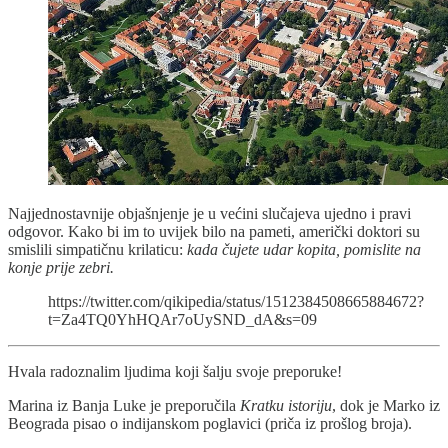
Najjednostavnije objašnjenje je u većini slučajeva ujedno i pravi
odgovor. Kako bi im to uvijek bilo na pameti, američki doktori su
smislili simpatičnu krilaticu:
kada čujete udar kopita, pomislite na
konje prije zebri.
https://twitter.com/qikipedia/status/1512384508665884672?
t=Za4TQ0YhHQAr7oUySND_dA&s=09
Hvala radoznalim ljudima koji šalju svoje preporuke!
Marina iz Banja Luke je preporučila
Kratku istoriju
, dok je Marko iz
Beograda pisao o indijanskom poglavici (priča iz prošlog broja).