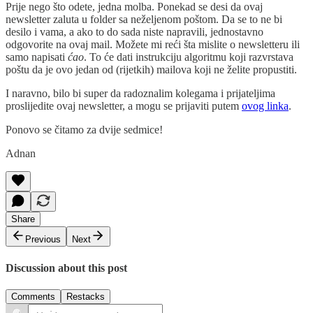
Prije nego što odete, jedna molba. Ponekad se desi da ovaj
newsletter zaluta u folder sa neželjenom poštom. Da se to ne bi
desilo i vama, a ako to do sada niste napravili, jednostavno
odgovorite na ovaj mail. Možete mi reći šta mislite o newsletteru ili
samo napisati
ćao
. To će dati instrukciju algoritmu koji razvrstava
poštu da je ovo jedan od (rijetkih) mailova koji ne želite propustiti.
I naravno, bilo bi super da radoznalim kolegama i prijateljima
proslijedite ovaj newsletter, a mogu se prijaviti putem
ovog linka
.
Ponovo se čitamo za dvije sedmice!
Adnan
Share
Previous
Next
Discussion about this post
Comments
Restacks