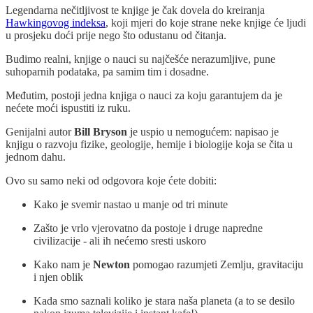
Legendarna nečitljivost te knjige je čak dovela do kreiranja
Hawkingovog indeksa
, koji mjeri do koje strane neke knjige će ljudi
u prosjeku doći prije nego što odustanu od čitanja.
Budimo realni, knjige o nauci su najčešće nerazumljive, pune
suhoparnih podataka, pa samim tim i dosadne.
Međutim, postoji jedna knjiga o nauci za koju garantujem da je
nećete moći ispustiti iz ruku.
Genijalni autor
Bill Bryson
je uspio u nemogućem: napisao je
knjigu o razvoju fizike, geologije, hemije i biologije koja se čita u
jednom dahu.
Ovo su samo neki od odgovora koje ćete dobiti:
Kako je svemir nastao u manje od tri minute
Zašto je vrlo vjerovatno da postoje i druge napredne
civilizacije - ali ih nećemo sresti uskoro
Kako nam je
Newton
pomogao razumjeti Zemlju, gravitaciju
i njen oblik
Kada smo saznali koliko je stara naša planeta (a to se desilo