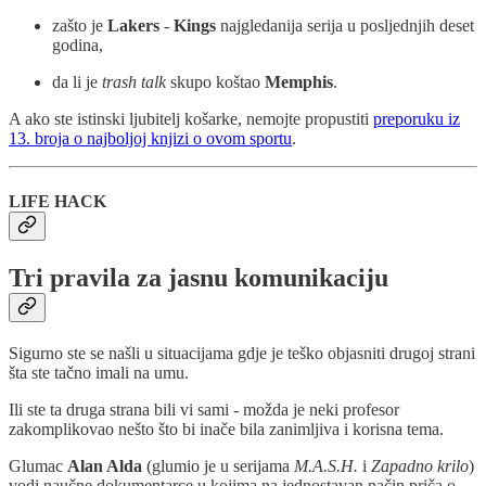
zašto je
Lakers
-
Kings
najgledanija serija u posljednjih deset
godina,
da li je
trash talk
skupo koštao
Memphis
.
A ako ste istinski ljubitelj košarke, nemojte propustiti
preporuku iz
13. broja o najboljoj knjizi o ovom sportu
.
LIFE HACK
Tri pravila za jasnu komunikaciju
Sigurno ste se našli u situacijama gdje je teško objasniti drugoj strani
šta ste tačno imali na umu.
Ili ste ta druga strana bili vi sami - možda je neki profesor
zakomplikovao nešto što bi inače bila zanimljiva i korisna tema.
Glumac
Alan Alda
(glumio je u serijama
M.A.S.H.
i
Zapadno krilo
)
vodi naučne dokumentarce u kojima na jednostavan način priča o