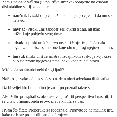
Zamislite da je vaš tim (ili politička stranka) pobijedio na osnovu
diskutabilne sudijske odluke:
naučnik
(visoki um) će tražiti istinu, pa po cijenu i da mu se
ne svidi;
navijač
(visoki um) također želi otkriti istinu, ali ipak
priželjkuje pobjedu svog tima;
advokat
(niski um) će prvo utvrditi činjenice, ali će nakon
toga uzeti u obzir samo one koje idu u prilog njegovom timu;
fanatik
(niski um) će smatrati izdajnikom svakoga koji kaže
bilo šta protiv njegovog tima, čak i kada nije u pravu.
Mislite da su fanatici neki drugi ljudi?
Nažalost, svako od nas se često nađe u ulozi advokata ili fanatika.
Da bi svijet bio bolji, bitno je znati prepoznati takve situacije.
Ako želite preispitati svoje stavove, proširiti perspektivu i nasmijati
se u isto vrijeme, onda je ovo prava knjiga za vas.
Hvala što čitate Preporuke za radoznale! Prijavite se na mailing listu
kako ne biste propustili naredne brojeve.