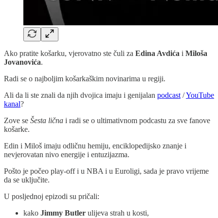
Ako pratite košarku, vjerovatno ste čuli za
Edina Avdića
i
Miloša
Jovanovića
.
Radi se o najboljim košarkaškim novinarima u regiji.
Ali da li ste znali da njih dvojica imaju i genijalan
podcast
/
YouTube
kanal
?
Zove se
Šesta lična
i radi se o ultimativnom podcastu za sve fanove
košarke.
Edin i Miloš imaju odličnu hemiju, enciklopedijsko znanje i
nevjerovatan nivo energije i entuzijazma.
Pošto je počeo play-off i u NBA i u Euroligi, sada je pravo vrijeme
da se uključite.
U posljednoj epizodi su pričali:
kako
Jimmy Butler
ulijeva strah u kosti,