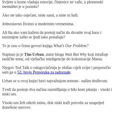
Svijetu u kome vladaju emocije, činjenice ne važe, a plemenski
mentalitet je u porastu?
Ako ste tako osjećate, niste sami, a niste ni ludi.
Jednostavno živimo u modernim vremenima.
Ali šta ako vam kažem da postoji način da shvatite ovaj haos i
razumijete zašto se ljudi tako ponašaju?
To je ono o čemu govori knjiga
What’s Our Problem?
Napisao ju je
Tim Urban
, autor bloga
Wait But Why
koji istražuje
različite teme, od vještačke inteligencije do kolonizacije Marsa.
Njegov Ted Talk o odugovlačenju je obišao cijeli svijet i preporučio
sam ga u
52. broju Preporuka za radoznale
.
Urban se u ovoj knjizi bavi najvažnijom temom - našim društvom.
Tvrdi da postoje dva načina razmišljanja o bilo kom pitanju - visoki i
niski um.
Visoki um želi otkriti istinu, dok niski traži potvrdu za unaprijed
donešene stavove.