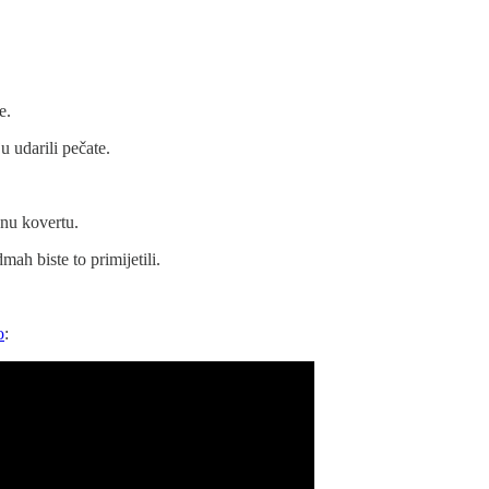
e.
ju udarili pečate.
dnu kovertu.
mah biste to primijetili.
o
: