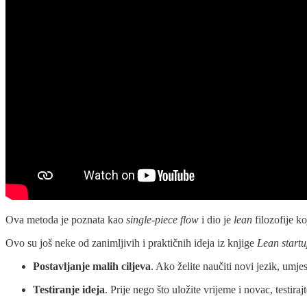
Ova metoda je poznata kao
single-piece flow
i dio je
lean
filozofije k
Ovo su još neke od zanimljivih i praktičnih ideja iz knjige
Lean start
Postavljanje malih ciljeva
. Ako želite naučiti novi jezik, umjes
Testiranje ideja
. Prije nego što uložite vrijeme i novac, testir