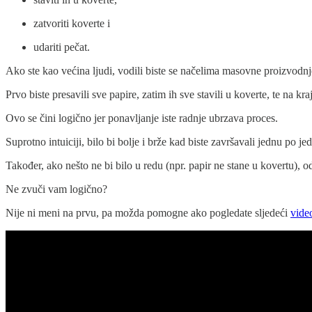
zatvoriti koverte i
udariti pečat.
Ako ste kao većina ljudi, vodili biste se načelima masovne proizvodnj
Prvo biste presavili sve papire, zatim ih sve stavili u koverte, te na kra
Ovo se čini logično jer ponavljanje iste radnje ubrzava proces.
Suprotno intuiciji, bilo bi bolje i brže kad biste završavali jednu po je
Također, ako nešto ne bi bilo u redu (npr. papir ne stane u kovertu), od
Ne zvuči vam logično?
Nije ni meni na prvu, pa možda pomogne ako pogledate sljedeći
vide