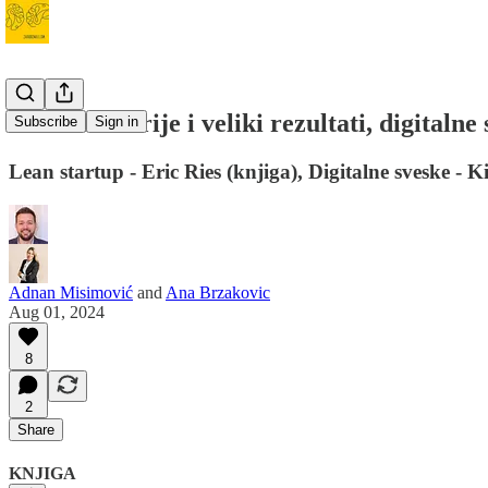
#95 Male serije i veliki rezultati, digitaln
Subscribe
Sign in
Lean startup - Eric Ries (knjiga), Digitalne sveske - 
Adnan Misimović
and
Ana Brzakovic
Aug 01, 2024
8
2
Share
KNJIGA