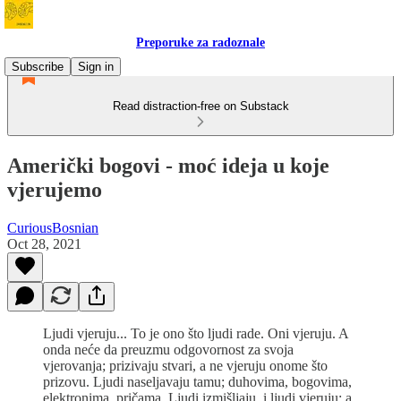
Preporuke za radoznale
Subscribe
Sign in
Read distraction-free on Substack
Američki bogovi - moć ideja u koje
vjerujemo
CuriousBosnian
Oct 28, 2021
Ljudi vjeruju... To je ono što ljudi rade. Oni vjeruju. A
onda neće da preuzmu odgovornost za svoja
vjerovanja; prizivaju stvari, a ne vjeruju onome što
prizovu. Ljudi naseljavaju tamu; duhovima, bogovima,
elektronima, pričama. Ljudi izmišljaju, i ljudi vjeruju: a