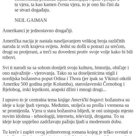
ta vjera, ta kao kamen čvrsta vjera, to je ono što čini da
se stvari događaju.
NEIL GAIMAN
Amerikanci je jednostavno drugačiji.
Američka nacija je nastala naseljavanjem velikog broja različitih
naroda iz svih krajeva svijeta. Jedni su došli u potrazi za srećom,
drugi su protjerani, a treći su dovedeni protiv svoje volje kako bi bili
robovi.
Svi ti narodi su sa sobom donijeli svoju kulturu, historiju, običaje i
ono najvažnije - vjerovanja. Tako su sa doseljenicima stigli i
nordijska božanstva poput Odina i Thora (jer ipak su Vikinzi otkrili
Ameriku 500 godina prije Kolumba), staroslavenski Černobog i
Bjelobog, irski leprikoni, arapski džini i mnogi drugi...
I upravo to je centralna tema knjige
Američki bogovi
: božanstva su
ideje u koje ljudi vjeruju. Međutim, stoljeća su prošla i vremena su
se promijenila. Vjera u stara božanstva blijedi, te oni ustupaju mjesto
novim idolima - tehnologiji, internetu, televiziji, drogama. To su
ideje koje uspješno zadržavaju pažnju ljudi u modernom dobu.
Tu kreće i zaplet ovog jedinstvenog romana kojeg je teško svrstati u