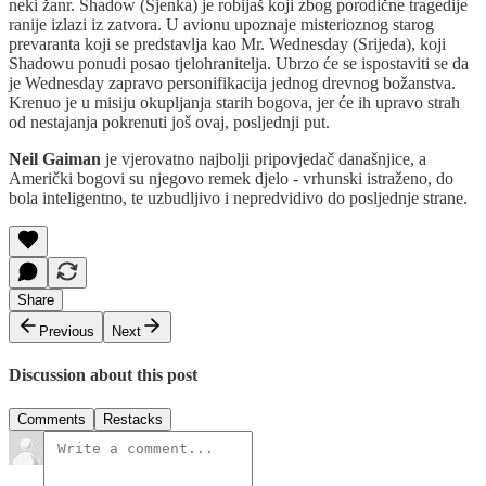
neki žanr. Shadow (Sjenka) je robijaš koji zbog porodične tragedije
ranije izlazi iz zatvora. U avionu upoznaje misterioznog starog
prevaranta koji se predstavlja kao Mr. Wednesday (Srijeda), koji
Shadowu ponudi posao tjelohranitelja. Ubrzo će se ispostaviti se da
je Wednesday zapravo personifikacija jednog drevnog božanstva.
Krenuo je u misiju okupljanja starih bogova, jer će ih upravo strah
od nestajanja pokrenuti još ovaj, posljednji put.
Neil Gaiman
je vjerovatno najbolji pripovjedač današnjice, a
Američki bogovi su njegovo remek djelo - vrhunski istraženo, do
bola inteligentno, te uzbudljivo i nepredvidivo do posljednje strane.
Share
Previous
Next
Discussion about this post
Comments
Restacks