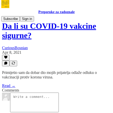
Preporuke za radoznale
Subscribe
Sign in
Da li su COVID-19 vakcine
sigurne?
CuriousBosnian
Apr 8, 2021
Primijetio sam da dobar dio mojih prijatelja odlaže odluku o
vakcinaciji protiv korona virusa.
Read →
Comments