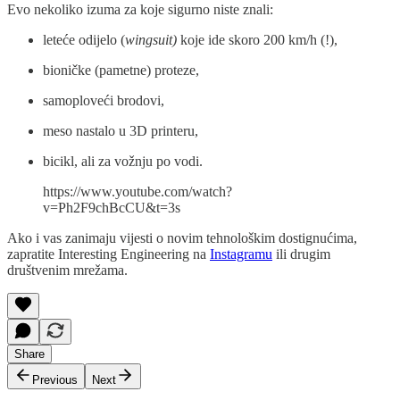
Evo nekoliko izuma za koje sigurno niste znali:
leteće odijelo (
wingsuit)
koje ide skoro 200 km/h (!),
bioničke (pametne) proteze,
samoploveći brodovi,
meso nastalo u 3D printeru,
bicikl, ali za vožnju po vodi.
https://www.youtube.com/watch?
v=Ph2F9chBcCU&t=3s
Ako i vas zanimaju vijesti o novim tehnološkim dostignućima,
zapratite Interesting Engineering na
Instagramu
ili drugim
društvenim mrežama.
Share
Previous
Next