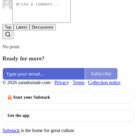
Top
Latest
Discussions
No posts
Ready for more?
Subscribe
© 2026 zaradoznale.com
·
Privacy
∙
Terms
∙
Collection notice
Start your Substack
Get the app
Substack
is the home for great culture