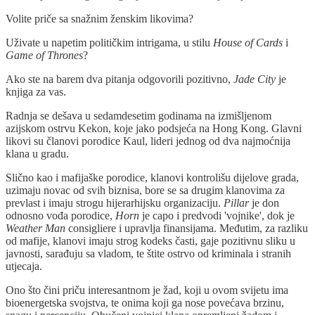
Volite priče sa snažnim ženskim likovima?
Uživate u napetim političkim intrigama, u stilu
House of Cards
i
Game of Thrones
?
Ako ste na barem dva pitanja odgovorili pozitivno,
Jade City
je
knjiga za vas.
Radnja se dešava u sedamdesetim godinama na izmišljenom
azijskom ostrvu Kekon, koje jako podsjeća na Hong Kong. Glavni
likovi su članovi porodice Kaul, lideri jednog od dva najmoćnija
klana u gradu.
Slično kao i mafijaške porodice, klanovi kontrolišu dijelove grada,
uzimaju novac od svih biznisa, bore se sa drugim klanovima za
prevlast i imaju strogu hijerarhijsku organizaciju.
Pillar
je don
odnosno vođa porodice,
Horn
je capo i predvodi 'vojnike', dok je
Weather Man
consigliere i upravlja finansijama. Međutim, za razliku
od mafije, klanovi imaju strog kodeks časti, gaje pozitivnu sliku u
javnosti, sarađuju sa vladom, te štite ostrvo od kriminala i stranih
utjecaja.
Ono što čini priču interesantnom je žad, koji u ovom svijetu ima
bioenergetska svojstva, te onima koji ga nose povećava brzinu,