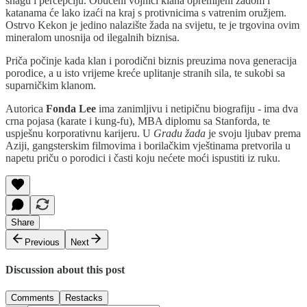
snagu i percepciju. Obučeni vojnici klana opremljeni žadom i
katanama će lako izaći na kraj s protivnicima s vatrenim oružjem.
Ostrvo Kekon je jedino nalazište žada na svijetu, te je trgovina ovim
mineralom unosnija od ilegalnih biznisa.
Priča počinje kada klan i porodični biznis preuzima nova generacija
porodice, a u isto vrijeme kreće uplitanje stranih sila, te sukobi sa
suparničkim klanom.
Autorica
Fonda Lee
ima zanimljivu i netipičnu biografiju - ima dva
crna pojasa (karate i kung-fu), MBA diplomu sa Stanforda, te
uspješnu korporativnu karijeru. U
Gradu žada
je svoju ljubav prema
Aziji, gangsterskim filmovima i borilačkim vještinama pretvorila u
napetu priču o porodici i časti koju nećete moći ispustiti iz ruku.
Share
Previous
Next
Discussion about this post
Comments
Restacks