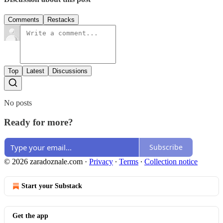
Comments
Restacks
Top
Latest
Discussions
No posts
Ready for more?
Subscribe
© 2026 zaradoznale.com
·
Privacy
∙
Terms
∙
Collection notice
Start your Substack
Get the app