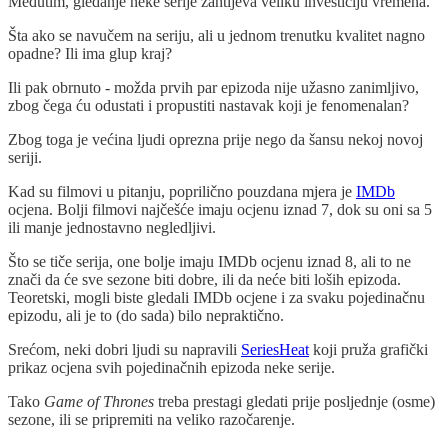
Međutim, gledanje neke serije zahtijeva veliku investiciju vremena.
Šta ako se navučem na seriju, ali u jednom trenutku kvalitet nagno
opadne? Ili ima glup kraj?
Ili pak obrnuto - možda prvih par epizoda nije užasno zanimljivo,
zbog čega ću odustati i propustiti nastavak koji je fenomenalan?
Zbog toga je većina ljudi oprezna prije nego da šansu nekoj novoj
seriji.
Kad su filmovi u pitanju, poprilično pouzdana mjera je
IMDb
ocjena. Bolji filmovi najčešće imaju ocjenu iznad 7, dok su oni sa 5
ili manje jednostavno negledljivi.
Što se tiče serija, one bolje imaju IMDb ocjenu iznad 8, ali to ne
znači da će sve sezone biti dobre, ili da neće biti loših epizoda.
Teoretski, mogli biste gledali IMDb ocjene i za svaku pojedinačnu
epizodu, ali je to (do sada) bilo nepraktično.
Srećom, neki dobri ljudi su napravili
SeriesHeat
koji pruža grafički
prikaz ocjena svih pojedinačnih epizoda neke serije.
Tako
Game of Thrones
treba prestagi gledati prije posljednje (osme)
sezone, ili se pripremiti na veliko razočarenje.