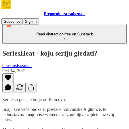
Preporuke za radoznale
Subscribe
Sign in
Read distraction-free on Substack
SeriesHeat - koju seriju gledati?
CuriousBosnian
Oct 14, 2021
Serije su postale bolje od filomova.
Imaju sve veće budžete, privlače holivudske A glumce, te
jednostavno imaju više vremena za zanimljive zaplete i razvoj
likova.