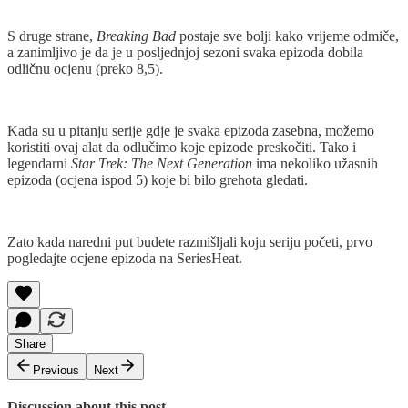
S druge strane,
Breaking Bad
postaje sve bolji kako vrijeme odmiče,
a zanimljivo je da je u posljednjoj sezoni svaka epizoda dobila
odličnu ocjenu (preko 8,5).
Kada su u pitanju serije gdje je svaka epizoda zasebna, možemo
koristiti ovaj alat da odlučimo koje epizode preskočiti. Tako i
legendarni
Star Trek: The Next Generation
ima nekoliko užasnih
epizoda (ocjena ispod 5) koje bi bilo grehota gledati.
Zato kada naredni put budete razmišljali koju seriju početi, prvo
pogledajte ocjene epizoda na SeriesHeat.
Share
Previous
Next
Discussion about this post