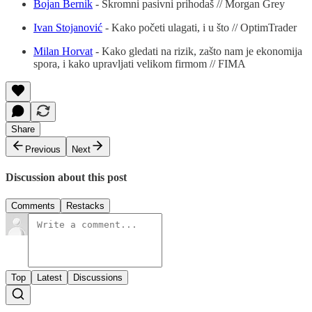
Bojan Bernik
- Skromni pasivni prihodaš // Morgan Grey
Ivan Stojanović
- Kako početi ulagati, i u što // OptimTrader
Milan Horvat
- Kako gledati na rizik, zašto nam je ekonomija
spora, i kako upravljati velikom firmom // FIMA
Share
Previous
Next
Discussion about this post
Comments
Restacks
Top
Latest
Discussions