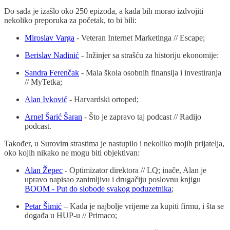
Do sada je izašlo oko 250 epizoda, a kada bih morao izdvojiti
nekoliko preporuka za početak, to bi bili:
Miroslav Varga
- Veteran Internet Marketinga // Escape;
Berislav Nadinić
- Inžinjer sa strašću za historiju ekonomije:
Sandra Ferenčak
- Mala škola osobnih finansija i investiranja
// MyTetka;
Alan Ivković
- Harvardski ortoped;
Arnel Šarić Šaran
- Što je zapravo taj podcast // Radijo
podcast.
Također, u Surovim strastima je nastupilo i nekoliko mojih prijatelja,
oko kojih nikako ne mogu biti objektivan:
Alan Žepec
- Optimizator direktora // LQ; inače, Alan je
upravo napisao zanimljivu i drugačiju poslovnu knjigu
BOOM - Put do slobode svakog poduzetnika
;
Petar Šimić
– Kada je najbolje vrijeme za kupiti firmu, i šta se
događa u HUP-u // Primaco;