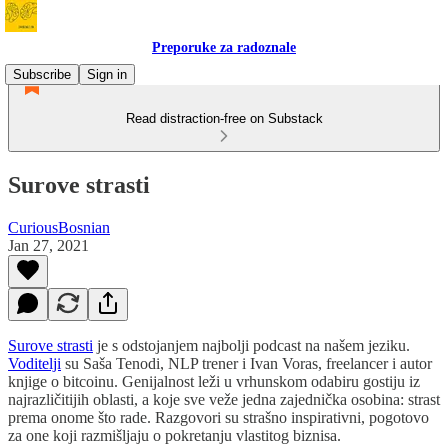
Preporuke za radoznale
Subscribe
Sign in
Read distraction-free on Substack
Surove strasti
CuriousBosnian
Jan 27, 2021
Surove strasti
je s odstojanjem najbolji podcast na našem jeziku.
Voditelji
su Saša Tenodi, NLP trener i Ivan Voras, freelancer i autor
knjige o bitcoinu. Genijalnost leži u vrhunskom odabiru gostiju iz
najrazličitijih oblasti, a koje sve veže jedna zajednička osobina: strast
prema onome što rade. Razgovori su strašno inspirativni, pogotovo
za one koji razmišljaju o pokretanju vlastitog biznisa.