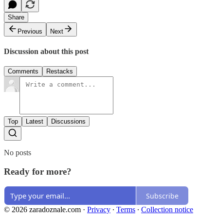
Share
Previous
Next
Discussion about this post
Comments
Restacks
Top
Latest
Discussions
No posts
Ready for more?
Subscribe
© 2026 zaradoznale.com
·
Privacy
∙
Terms
∙
Collection notice