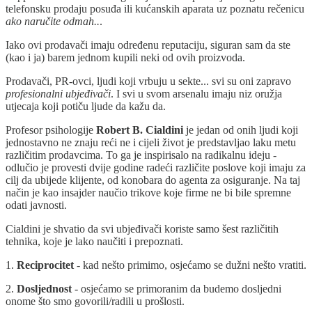
telefonsku prodaju posuđa ili kućanskih aparata uz poznatu rečenicu
ako naručite odmah..
.
Iako ovi prodavači imaju određenu reputaciju, siguran sam da ste
(kao i ja) barem jednom kupili neki od ovih proizvoda.
Prodavači, PR-ovci, ljudi koji vrbuju u sekte... svi su oni zapravo
profesionalni ubjeđivači
. I svi u svom arsenalu imaju niz oružja
utjecaja koji potiču ljude da kažu da.
Profesor psihologije
Robert B. Cialdini
je jedan od onih ljudi koji
jednostavno ne znaju reći ne i cijeli život je predstavljao laku metu
različitim prodavcima. To ga je inspirisalo na radikalnu ideju -
odlučio je provesti dvije godine radeći različite poslove koji imaju za
cilj da ubijede klijente, od konobara do agenta za osiguranje. Na taj
način je kao insajder naučio trikove koje firme ne bi bile spremne
odati javnosti.
Cialdini je shvatio da svi ubjeđivači koriste samo šest različitih
tehnika, koje je lako naučiti i prepoznati.
1.
Reciprocitet
- kad nešto primimo, osjećamo se dužni nešto vratiti.
2.
Dosljednost
- osjećamo se primoranim da budemo dosljedni
onome što smo govorili/radili u prošlosti.