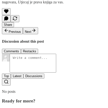
nagovara,
Utjecaj
je prava knjiga za vas.
Share
Previous
Next
Discussion about this post
Comments
Restacks
Top
Latest
Discussions
No posts
Ready for more?