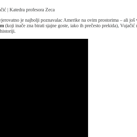
čić | Katedra profesora Zeca
jerovatno je najbolji poznavalac Amerike na ovim prostorima – ali još va
om
(koji inače zna birati sjajne goste, iako ih prečesto prekida), Vujač
istoriji.