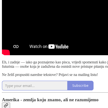
Eh, i zadnje — iako ga poznajemo kao pisca, vrijedi spomenuti kako 
futurista — osobe koja je zadužena da osmisli nove pristupe pitanju sv
Ne želiš propustiti naredne tekstove? Prijavi se na mailing listu!
Subscribe
Amerika - zemlja koju znamo, ali ne razumijemo