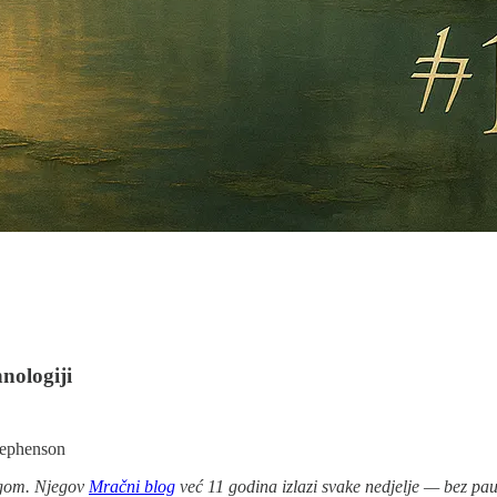
nologiji
tephenson
ogom. Njegov
Mračni blog
već 11 godina izlazi svake nedjelje — bez pau