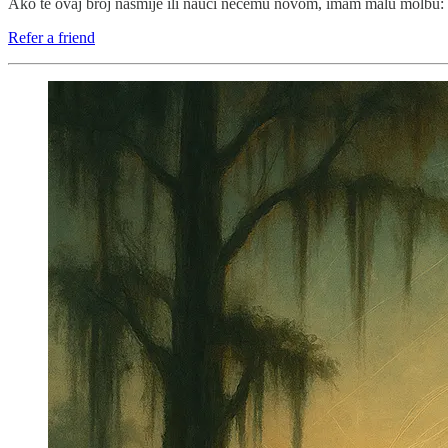
Ako te ovaj broj nasmije ili nauči nečemu novom, imam malu molbu: pr
Refer a friend