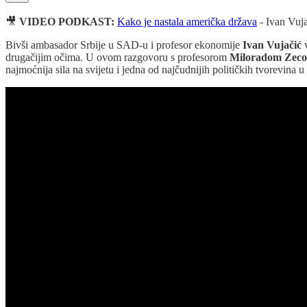
🎥
VIDEO PODKAST:
Kako je nastala američka država
- Ivan Vuja
Bivši ambasador Srbije u SAD-u i profesor ekonomije
Ivan Vujačić
v
drugačijim očima. U ovom razgovoru s profesorom
Miloradom Zec
najmoćnija sila na svijetu i jedna od najčudnijih političkih tvorevina u h