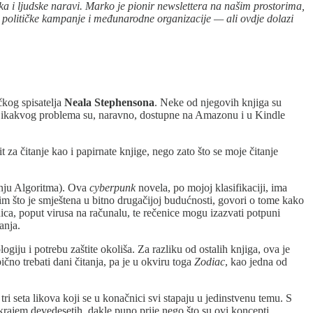
aka i ljudske naravi. Marko je pionir newslettera na našim prostorima,
 političke kampanje i međunarodne organizacije — ali ovdje dolazi
čkog spisatelja
Neala Stephensona
. Neke od njegovih knjiga su
ez ikakvog problema su, naravno, dostupne na Amazonu i u Kindle
za čitanje kao i papirnate knjige, nego zato što se moje čitanje
anju Algoritma). Ova
cyberpunk
novela, po mojoj klasifikaciji, ima
m što je smještena u bitno drugačijoj budućnosti, govori o tome kako
ica, poput virusa na računalu, te rečenice mogu izazvati potpuni
anja.
iju i potrebu zaštite okoliša. Za razliku od ostalih knjiga, ova je
čno trebati dani čitanja, pa je u okviru toga
Zodiac
, kao jedna od
tri seta likova koji se u konačnici svi stapaju u jedinstvenu temu. S
 krajem devedesetih, dakle puno prije nego što su ovi koncepti