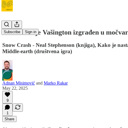
#115 Zašto je Vašington izgrađen u močvar
Subscribe
Sign in
Snow Crash - Neal Stephenson (knjiga), Kako je nasta
Middle-earth (društvena igra)
Adnan Misimović
and
Marko Rakar
May 22, 2025
9
1
Share