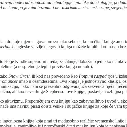
redovno bude radoznalost: od tehnologije i politike do ekologije, podat
ad ne kopa po javnim bazama i ne raskrinkava sistemske rupe, savjetuje
dan do koje mjere nagovaram sve oko sebe da krenu čitati knjige ameri
perback
engleske verzije njegovih knjiga možete kupiti i kod nas, a b
 što je Kindle superiorni uređaj za čitanje, dokazano jednako učinkovit 
ima (a nespretno je tegliti previše knjiga uokolo).
akako
Snow Crash
ili kod nas prevedeno kao
Potpuni raspad
(još u izd
romancer
imao u osamdesetima. Ova knjiga je jednostavno klasik i, osi
nikaciju, i ako nam se prezentira odgovarajuća sekvenca riječi i rečen
ična, ali kao i sve druge Stephensonove knjige, postavlja i ozbiljna pit
eko aktivizmu. Preporučujem ovu knjigu kao zabavno štivo i uvod u ekolog
ače ima naviku pisati doista velike i dugačke knjige za koje će vam tipi
ingeniozna knjiga koja prati tri međusobno različite vremenske linije i 
hnologije, zanimljivo je i proročanski čitati ovu knjigu koja je napisana