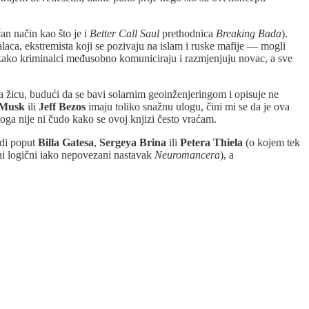
čan način kao što je i
Better Call Saul
prethodnica
Breaking Bada
).
laca, ekstremista koji se pozivaju na islam i ruske mafije — mogli
ma kako kriminalci međusobno komuniciraju i razmjenjuju novac, a sve
a žicu, budući da se bavi solarnim geoinženjeringom i opisuje ne
 Musk
ili
Jeff Bezos
imaju toliko snažnu ulogu, čini mi se da je ova
stoga nije ni čudo kako se ovoj knjizi često vraćam.
udi poput
Billa Gatesa
,
Sergeya Brina
ili
Petera Thiela
(o kojem tek
i logični iako nepovezani nastavak
Neuromancera
), a