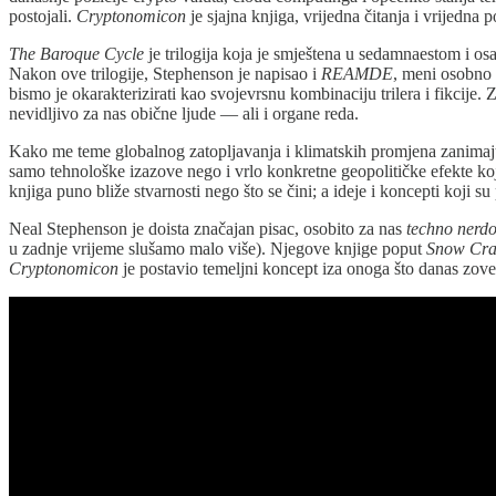
postojali.
Cryptonomicon
je sjajna knjiga, vrijedna čitanja i vrijedna 
The Baroque Cycle
je trilogija koja je smještena u sedamnaestom i o
Nakon ove trilogije, Stephenson je napisao i
REAMDE
, meni osobno 
bismo je okarakterizirati kao svojevrsnu kombinaciju trilera i fikcij
nevidljivo za nas obične ljude — ali i organe reda.
Kako me teme globalnog zatopljavanja i klimatskih promjena zanimaju
samo tehnološke izazove nego i vrlo konkretne geopolitičke efekte ko
knjiga puno bliže stvarnosti nego što se čini; a ideje i koncepti koji 
Neal Stephenson je doista značajan pisac, osobito za nas
techno
nerd
u zadnje vrijeme slušamo malo više). Njegove knjige poput
Snow Cra
Cryptonomicon
je postavio temeljni koncept iza onoga što danas zov