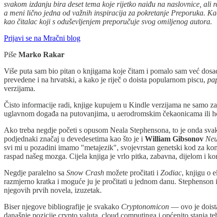
svakom izdanju bira deset tema koje rijetko naiđu na naslovnice, ali 
a meni lično jedna od važnih inspiracija za pokretanje Preporuka. K
kao čitalac koji s oduševljenjem preporučuje svog omiljenog autora.
Prijavi se na Mračni blog
Piše
Marko Rakar
Više puta sam bio pitan o knjigama koje čitam i pomalo sam već dosa
prevedene i na hrvatski, a kako je riječ o doista popularnom piscu,
pa
verzijama.
Čisto informacije radi, knjige kupujem u Kindle verzijama ne samo zato
uglavnom događa na putovanjima, u aerodromskim čekaonicama ili hotel
Ako treba negdje početi s opusom Neala Stephensona, to je onda sv
podjednaki značaj u devedesetima kao što je i
William Gibsonov
Neu
svi mi u pozadini imamo "metajezik", svojevrstan genetski kod za komu
raspad našeg mozga. Cijela knjiga je vrlo pitka, zabavna, dijelom i kom
Negdje paralelno sa
Snow Crash
možete pročitati i
Zodiac
, knjigu o 
razmjerno kratka i moguće ju je pročitati u jednom danu. Stephenson in
njegovih prvih novela, izuzetak.
Biser njegove bibliografije je svakako
Cryptonomicon
— ovo je doista 
današnje pozicije crypto valuta, cloud computinga i općenito stanja te