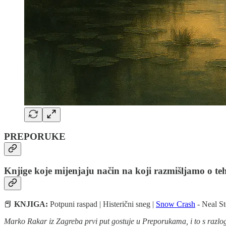
PREPORUKE
Knjige koje mijenjaju način na koji razmišljamo o teh
📕
KNJIGA:
Potpuni raspad | Histerični sneg |
Snow Crash
- Neal S
Marko Rakar iz Zagreba prvi put gostuje u Preporukama, i to s razl