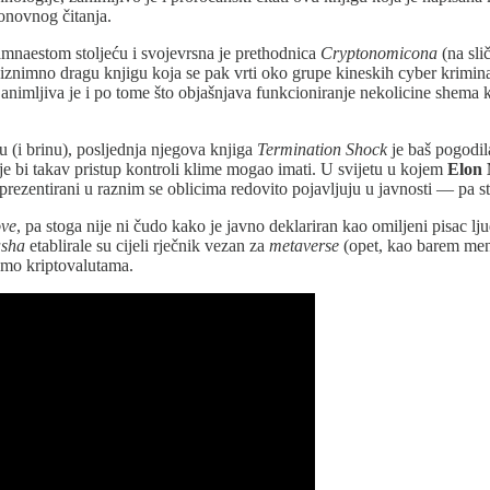
ponovnog čitanja.
samnaestom stoljeću i svojevrsna je prethodnica
Cryptonomicona
(na sli
iznimno dragu knjigu koja se pak vrti oko grupe kineskih cyber krimina
e. Zanimljiva je i po tome što objašnjava funkcioniranje nekolicine she
 (i brinu), posljednja njegova knjiga
Termination Shock
je baš pogodil
je bi takav pristup kontroli klime mogao imati. U svijetu u kojem
Elon
su prezentirani u raznim se oblicima redovito pojavljuju u javnosti — pa 
ove
, pa stoga nije ni čudo kako je javno deklariran kao omiljeni pisac lj
sha
etablirale su cijeli rječnik vezan za
metaverse
(opet, kao barem men
emo kriptovalutama.