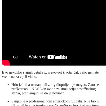
Evo nekoliko sjajnih detalja iz njegovog života, čak i ako nemate
vremena za cijeli video:
Htio je biti astronaut, ali zbog dioptrije nije mogao. Zato se
prošvercao u NASA-in avion za simulaciju bestežinskog
stanja, pretvarajući se da je novinar.
Sanjao je o profesionalnom američkom fudbalu. Nije bio ni
blizu, ali je kroz treninge naučio nešto važno: kad vas trener