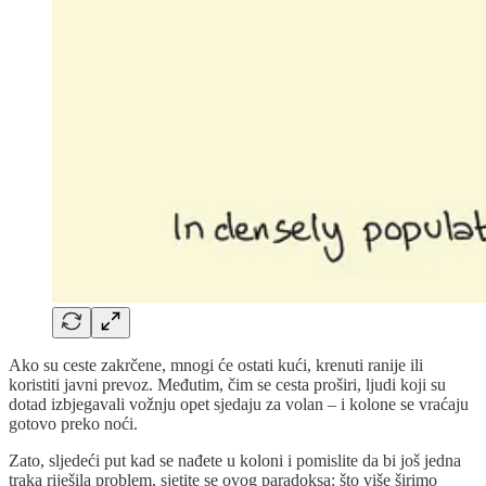
Ako su ceste zakrčene, mnogi će ostati kući, krenuti ranije ili
koristiti javni prevoz. Međutim, čim se cesta proširi, ljudi koji su
dotad izbjegavali vožnju opet sjedaju za volan – i kolone se vraćaju
gotovo preko noći.
Zato, sljedeći put kad se nađete u koloni i pomislite da bi još jedna
traka riješila problem, sjetite se ovog paradoksa: što više širimo