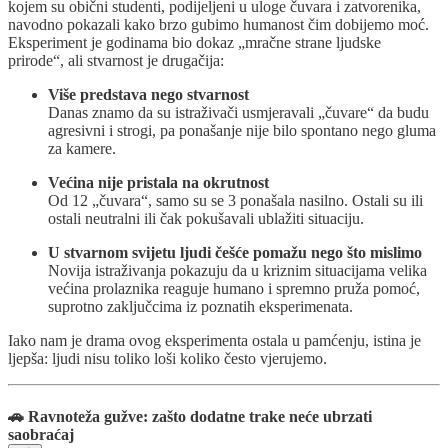
kojem su obični studenti, podijeljeni u uloge čuvara i zatvorenika,
navodno pokazali kako brzo gubimo humanost čim dobijemo moć.
Eksperiment je godinama bio dokaz „mračne strane ljudske
prirode“, ali stvarnost je drugačija:
Više predstava nego stvarnost
Danas znamo da su istraživači usmjeravali „čuvare“ da budu
agresivni i strogi, pa ponašanje nije bilo spontano nego gluma
za kamere.
Većina nije pristala na okrutnost
Od 12 „čuvara“, samo su se 3 ponašala nasilno. Ostali su ili
ostali neutralni ili čak pokušavali ublažiti situaciju.
U stvarnom svijetu ljudi češće pomažu nego što mislimo
Novija istraživanja pokazuju da u kriznim situacijama velika
većina prolaznika reaguje humano i spremno pruža pomoć,
suprotno zaključcima iz poznatih eksperimenata.
Iako nam je drama ovog eksperimenta ostala u pamćenju, istina je
ljepša: ljudi nisu toliko loši koliko često vjerujemo.
🚗 Ravnoteža gužve: zašto dodatne trake neće ubrzati
saobraćaj