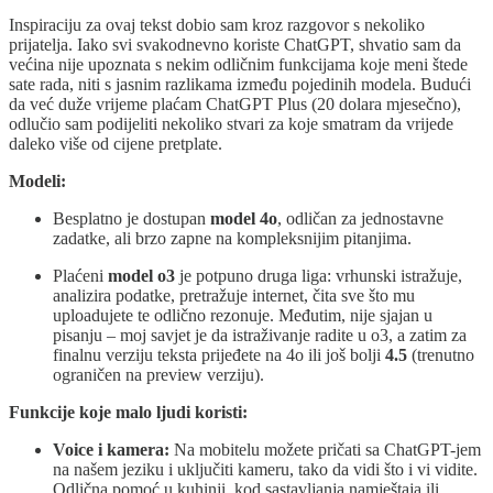
Inspiraciju za ovaj tekst dobio sam kroz razgovor s nekoliko
prijatelja. Iako svi svakodnevno koriste ChatGPT, shvatio sam da
većina nije upoznata s nekim odličnim funkcijama koje meni štede
sate rada, niti s jasnim razlikama između pojedinih modela. Budući
da već duže vrijeme plaćam ChatGPT Plus (20 dolara mjesečno),
odlučio sam podijeliti nekoliko stvari za koje smatram da vrijede
daleko više od cijene pretplate.
Modeli:
Besplatno je dostupan
model
4o
, odličan za jednostavne
zadatke, ali brzo zapne na kompleksnijim pitanjima.
Plaćeni
model o3
je potpuno druga liga: vrhunski istražuje,
analizira podatke, pretražuje internet, čita sve što mu
uploadujete te odlično rezonuje. Međutim, nije sjajan u
pisanju – moj savjet je da istraživanje radite u o3, a zatim za
finalnu verziju teksta prijeđete na 4o ili još bolji
4.5
(trenutno
ograničen na preview verziju).
Funkcije koje malo ljudi koristi:
Voice i kamera:
Na mobitelu možete pričati sa ChatGPT-jem
na našem jeziku i uključiti kameru, tako da vidi što i vi vidite.
Odlična pomoć u kuhinji, kod sastavljanja namještaja ili