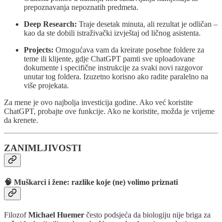
prepoznavanja nepoznatih predmeta.
Deep Research:
Traje desetak minuta, ali rezultat je odličan –
kao da ste dobili istraživački izvještaj od ličnog asistenta.
Projects:
Omogućava vam da kreirate posebne foldere za
teme ili klijente, gdje ChatGPT pamti sve uploadovane
dokumente i specifične instrukcije za svaki novi razgovor
unutar tog foldera. Izuzetno korisno ako radite paralelno na
više projekata.
Za mene je ovo najbolja investicija godine. Ako već koristite
ChatGPT, probajte ove funkcije. Ako ne koristite, možda je vrijeme
da krenete.
ZANIMLJIVOSTI
🧠 Muškarci i žene: razlike koje (ne) volimo priznati
Filozof
Michael Huemer
često podsjeća da biologiju nije briga za