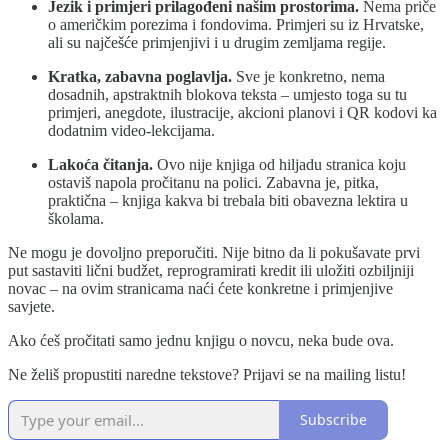
Jezik i primjeri prilagođeni našim prostorima.
Nema priče
o američkim porezima i fondovima. Primjeri su iz Hrvatske,
ali su najčešće primjenjivi i u drugim zemljama regije.
Kratka, zabavna poglavlja.
Sve je konkretno, nema
dosadnih, apstraktnih blokova teksta – umjesto toga su tu
primjeri, anegdote, ilustracije, akcioni planovi i QR kodovi ka
dodatnim video-lekcijama.
Lakoća čitanja.
Ovo nije knjiga od hiljadu stranica koju
ostaviš napola pročitanu na polici. Zabavna je, pitka,
praktična – knjiga kakva bi trebala biti obavezna lektira u
školama.
Ne mogu je dovoljno preporučiti. Nije bitno da li pokušavate prvi
put sastaviti lični budžet, reprogramirati kredit ili uložiti ozbiljniji
novac – na ovim stranicama naći ćete konkretne i primjenjive
savjete.
Ako ćeš pročitati samo jednu knjigu o novcu, neka bude ova.
Ne želiš propustiti naredne tekstove? Prijavi se na mailing listu!
Subscribe