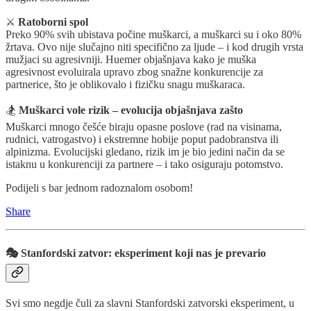
⚔️
Ratoborni spol
Preko 90% svih ubistava počine muškarci, a muškarci su i oko 80%
žrtava. Ovo nije slučajno niti specifično za ljude – i kod drugih vrsta
mužjaci su agresivniji. Huemer objašnjava kako je muška
agresivnost evoluirala upravo zbog snažne konkurencije za
partnerice, što je oblikovalo i fizičku snagu muškaraca.
🏂
Muškarci vole rizik – evolucija objašnjava zašto
Muškarci mnogo češće biraju opasne poslove (rad na visinama,
rudnici, vatrogastvo) i ekstremne hobije poput padobranstva ili
alpinizma. Evolucijski gledano, rizik im je bio jedini način da se
istaknu u konkurenciji za partnere – i tako osiguraju potomstvo.
Podijeli s bar jednom radoznalom osobom!
Share
🎭 Stanfordski zatvor: eksperiment koji nas je prevario
Svi smo negdje čuli za slavni Stanfordski zatvorski eksperiment, u