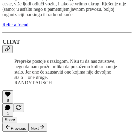
ceste, više ljudi odluči voziti, i tako se vrtimo ukrug. Rješenje nije
(samo) u asfaltu nego u pametnijem javnom prevozu, boljoj
organizaciji parkinga ili radu od kuće.
Refer a friend
CITAT
Prepreke postoje s razlogom. Nisu tu da nas zaustave,
nego da nam pruže priliku da pokažemo koliko nam je
stalo. Jer one će zaustaviti one kojima nije dovoljno
stalo – one druge.
RANDY PAUSCH
8
1
Share
Previous
Next