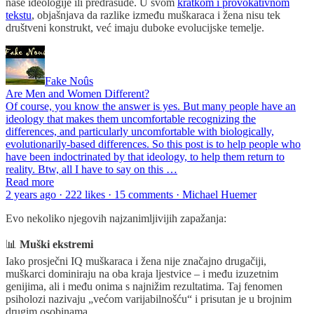
naše ideologije ili predrasude. U svom
kratkom i provokativnom
tekstu
, objašnjava da razlike između muškaraca i žena nisu tek
društveni konstrukt, već imaju duboke evolucijske temelje.
Fake Noûs
Are Men and Women Different?
Of course, you know the answer is yes. But many people have an
ideology that makes them uncomfortable recognizing the
differences, and particularly uncomfortable with biologically,
evolutionarily-based differences. So this post is to help people who
have been indoctrinated by that ideology, to help them return to
reality. Btw, all I have to say on this …
Read more
2 years ago · 222 likes · 15 comments · Michael Huemer
Evo nekoliko njegovih najzanimljivijih zapažanja:
📊
Muški ekstremi
Iako prosječni IQ muškaraca i žena nije značajno drugačiji,
muškarci dominiraju na oba kraja ljestvice – i među izuzetnim
genijima, ali i među onima s najnižim rezultatima. Taj fenomen
psiholozi nazivaju „većom varijabilnošću“ i prisutan je u brojnim
drugim osobinama.