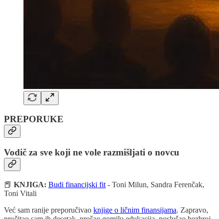
PREPORUKE
Vodič za sve koji ne vole razmišljati o novcu
📕
KNJIGA:
Budi financijski fit
- Toni Milun, Sandra Ferenčak,
Toni Vitali
Već sam ranije preporučivao
knjige o ličnim finansijama
. Zapravo,
pročitao sam ih desetak, prošao gomilu edukacija, poslušao bezbroj