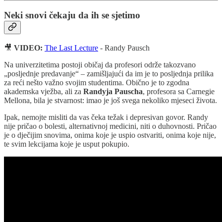
Neki snovi čekaju da ih se sjetimo
🎥
VIDEO:
The Last Lecture
- Randy Pausch
Na univerzitetima postoji običaj da profesori održe takozvano
„posljednje predavanje“ – zamišljajući da im je to posljednja prilika
za reći nešto važno svojim studentima. Obično je to zgodna
akademska vježba, ali za
Randyja Pauscha
, profesora sa Carnegie
Mellona, bila je stvarnost: imao je još svega nekoliko mjeseci života.
Ipak, nemojte misliti da vas čeka težak i depresivan govor. Randy
nije pričao o bolesti, alternativnoj medicini, niti o duhovnosti. Pričao
je o dječijim snovima, onima koje je uspio ostvariti, onima koje nije,
te svim lekcijama koje je usput pokupio.