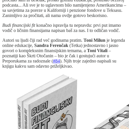
podcasta... Ali sve je to uglavnom bilo namijenjeno Amerikancima –
sa savjetima za poreze u Kaliforniji i penzione fondove u Teksasu.
Zanimljivo za pročitati, ali nama ovdje gotovo beskorisno.
Budi financijski fit
konačno ispravlja tu nepravdu: prvi put imamo
vodič o ličnim finansijama napisan baš za nas. I to odličan vodič.
Autori su ljudi čiji rad već godinama pratim.
Toni Milun
je legenda
online edukacije,
Sandra Ferenčak
(Tetka) jednostavno i jasno
govori o kompleksnim finansijskim temama, a
Toni Vitali
–
poznatiji kao Škrti Otočanin – bio je čak i gostujući autor u
Preporukama za radoznale (
#84
). Njih troje zajedno napisali su
knjigu kakvu sam odavno priželjkivao.