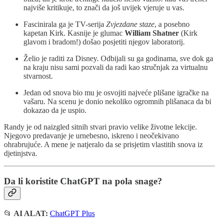
najviše kritikuje, to znači da još uvijek vjeruje u vas.
Fascinirala ga je TV-serija
Zvjezdane staze
, a posebno
kapetan Kirk. Kasnije je glumac
William Shatner
(Kirk
glavom i bradom!) došao posjetiti njegov laboratorij.
Želio je raditi za Disney. Odbijali su ga godinama, sve dok ga
na kraju nisu sami pozvali da radi kao stručnjak za virtualnu
stvarnost.
Jedan od snova bio mu je osvojiti najveće plišane igračke na
vašaru. Na scenu je donio nekoliko ogromnih plišanaca da bi
dokazao da je uspio.
Randy je od naizgled sitnih stvari pravio velike životne lekcije.
Njegovo predavanje je urnebesno, iskreno i neočekivano
ohrabrujuće. A mene je natjeralo da se prisjetim vlastitih snova iz
djetinjstva.
Da li koristite ChatGPT na pola snage?
📂
AI ALAT:
ChatGPT Plus