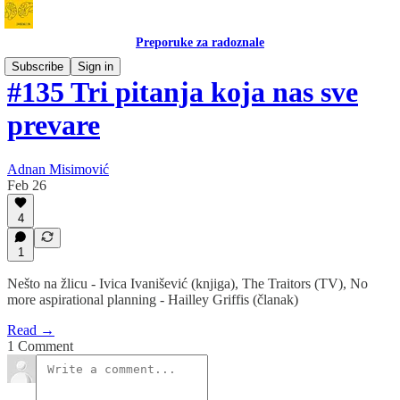
Preporuke za radoznale
Subscribe
Sign in
#135 Tri pitanja koja nas sve
prevare
Adnan Misimović
Feb 26
4
1
Nešto na žlicu - Ivica Ivanišević (knjiga), The Traitors (TV), No
more aspirational planning - Hailley Griffis (članak)
Read →
1 Comment